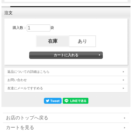
注文
購入数：
袋
【いちごの約
【いちごの目覚
在庫
あり
束】
め】
完熟いちごの酵
発酵いちごのス
素ジュレ
パイスジュレ
返品についての詳細はこちら
お問い合わせ
完全無農薬の完熟いちごを無添加で酵素発酵。
友達にメールですすめる
いちご酵素が大活躍。
手軽に美味しく、1包で1日分のビタミンCと葉
酸をサポート！
お店のトップへ戻る
カートを見る
酵素なのに、スイーツのように美味しくてカラ