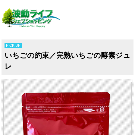
PICK UP
いちごの約束／完熟いちごの酵素ジュ
レ