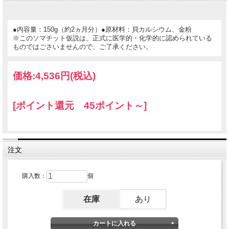
うかいせき）」と「あられ石」があます。
●内容量：150g（約2ヵ月分）●原材料：貝カルシウム、金粉
この２つを比べると「霰（あられ）石」の方が約６倍も水に溶け
※このソマチット仮説は、正式に医学的・化学的に認められている
ものではごさいませんので、ご了承ください。
やすい性質をし、人体に吸収されやすく、内臓や組織に対する生
理的効果を有効に上げることができると言われています。
価格:
4,536円
(税込)
原料である貝殻化石はカルシウムとして、とても適した「あられ
[ポイント還元 45ポイント～]
石」の炭酸カルシウムを含んでいます。
エネルギーアップに金粉入り！
注文
この「（不死の生命体ソマチット含有食品）真空カルシウム」に
は、金粉が入っています。
購入数：
個
金粉は、「氣」を上げ、カラダを活性化させるといわれていま
す。
在庫
あり
実は、カルシウム以上に、すごいものが！