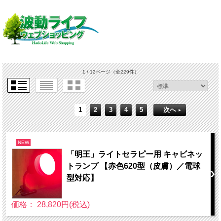
1 / 12ページ
（全229件）
1
2
3
4
5
次へ
NEW
「明王」ライトセラピー用 キャビネッ
トランプ 【赤色620型（皮膚）／電球
型対応】
価格： 28,820円(税込)