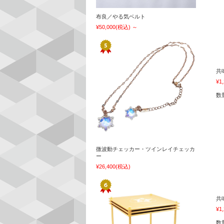
布良／やる気ベルト
¥50,000
(税込)
～
共
¥1
数
微波動チェッカー・ツインレイチェッカ
ー
¥26,400
(税込)
共
¥1
数