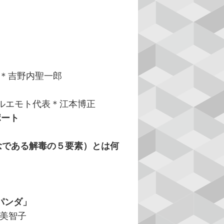
ト＊吉野内聖一郎
サルエモト代表＊江本博正
ポート
念である解毒の５要素）とは何
パンダ」
 美智子