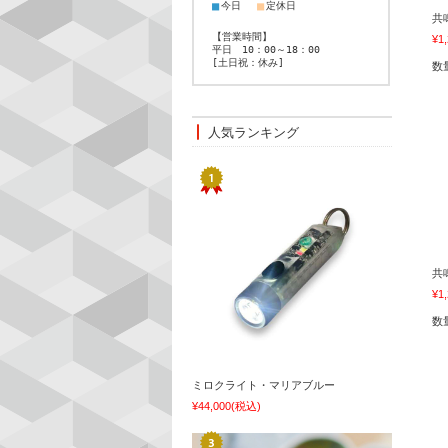
■
■
今日
定休日
共
【営業時間】
¥1
平日 10：00～18：00
[土日祝：休み]
数
人気ランキング
共
¥1
数
ミロクライト・マリアブルー
¥44,000
(税込)