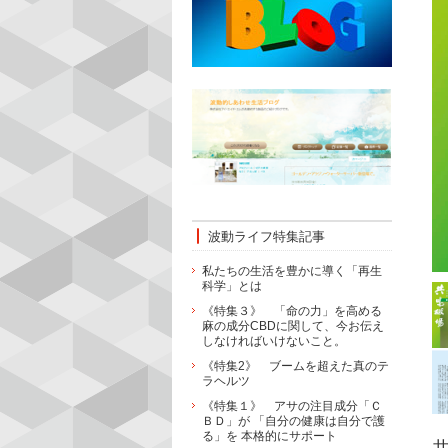
波動ライフ特集記事
私たちの生活を豊かに導く「再生
科学」とは
《特集３》 「命の力」を高める
麻の成分CBDに関して、今お伝え
しなければいけないこと。
《特集2》 ブームを超えた真のテ
ラヘルツ
《特集１》 アサの注目成分「Ｃ
ＢＤ」が 「自分の健康は自分で護
る」を 本格的にサポート
共