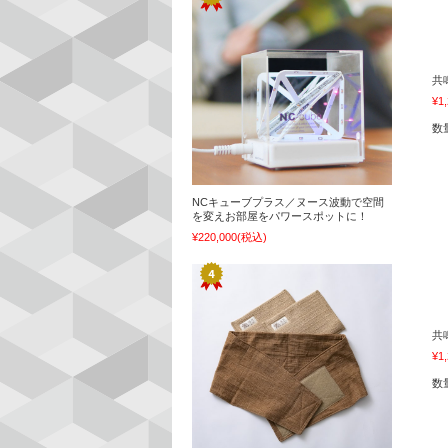
共
¥1
数
NCキューブプラス／ヌース波動で空間
を変えお部屋をパワースポットに！
¥220,000
(税込)
共
¥1
数