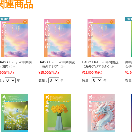
関連商品
HADO LIFE』≪年間購
HADO LIFE ≪年間購読
HADO LIFE ≪年間購読
共鳴
（国内）≫
（海外アジア）≫
（海外アジア以外）≫
合併
,800
(税込)
¥15,000
(税込)
¥22,000
(税込)
¥1,2
量：
年
数量：
年
数量：
年
数量