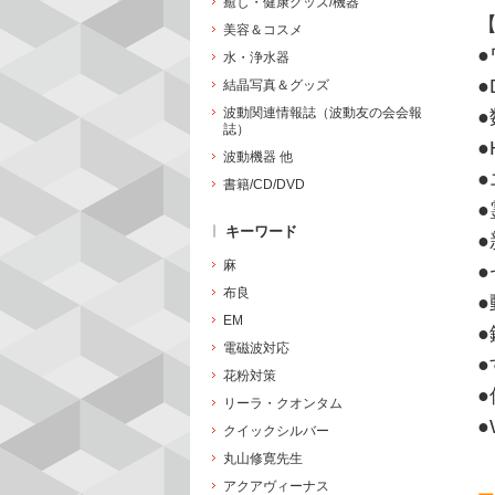
癒し・健康グッズ/機器
美容＆コスメ
●
水・浄水器
●
結晶写真＆グッズ
波動関連情報誌（波動友の会会報
誌）
●
波動機器 他
書籍/CD/DVD
キーワード
麻
●
布良
EM
電磁波対応
花粉対策
●
リーラ・クオンタム
●
クイックシルバー
丸山修寛先生
アクアヴィーナス