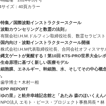
4サイズ：40頁カラー
◆特集／国際波動インストラクタースクール
「波動カウンセリングと数霊の法則」
／有限会社I.H.M.ドルフィン取締役社長、数霊セラピス
◆国内向け・波動インストラクタースクール開催
／株式会社I.H.M代表取締役社長、合同会社オフィスマ
縄文ゲートが覚醒する！第10回 KTS-PRO世界大会レ
◆生命原理に基づく新しい医療モデル
（細胞膜、エネルギー、幹細胞、水、そしてその中心概
か。
／歯学博士＊木村一相
EPP REPORT
「ゆの里」と舩井幸雄記念館と「あたみ 森のほいくえん
／NPO法人 エモト・ピース・プロジェクト事務局長＊林