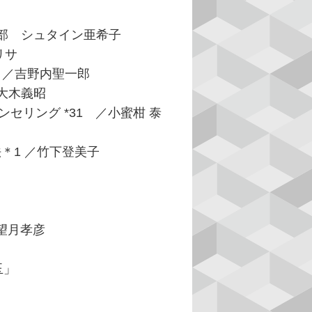
支部 シュタイン亜希子
・リサ
 ／吉野内聖一郎
／大木義昭
リング *31 ／小蜜柑 泰
＊1 ／竹下登美子
望月孝彦
玉」