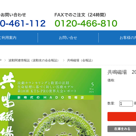
ご利用案内
お問い合せ
お客様の
P
波動関連情報誌（波動友の会会報誌）
共鳴磁場（会報誌）
共鳴磁場 20
価格:
数量: