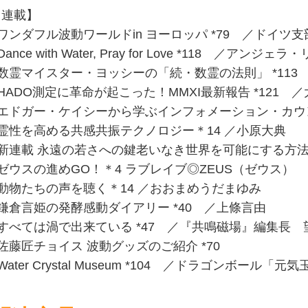
【連載】
ワンダフル波動ワールドin ヨーロッパ *79 ／ドイツ
Dance with Water, Pray for Love *118 ／アンジェラ
●数霊マイスター・ヨッシーの「続・数霊の法則」 *113
HADO測定に革命が起こった！MMXI最新報告 *121 
●エドガー・ケイシーから学ぶインフォメーション・カウンセ
●霊性を高める共感共振テクノロジー＊14 ／小原大典
●新連載 永遠の若さへの鍵老いなき世界を可能にする方法
ゼウスの進めGO！＊4 ラブレイブ◎ZEUS（ゼウス）
●動物たちの声を聴く＊14 ／おおまめうだまゆみ
●鎌倉言姫の発酵感動ダイアリー *40 ／上條言由
●すべては渦で出来ている *47 ／『共鳴磁場』編集長 
佐藤匠チョイス 波動グッズのご紹介 *70
Water Crystal Museum *104 ／ドラゴンボール「元気