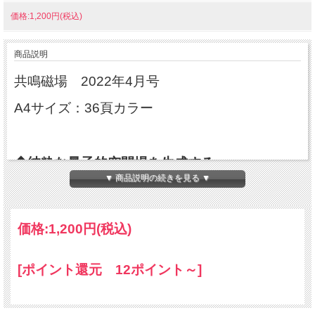
価格:1,200円(税込)
商品説明
共鳴磁場 2022年4月号
A4サイズ：36頁カラー
◆純粋な量子的空間場を生成する
▼ 商品説明の続きを見る ▼
リーラ・クオンタム・ブロック
／コーチング、エネルギーヒーラー
価格:
1,200円
(税込)
＊フィリップ・サモー・ボン・ホルゼンドー
フ・フィーリング
[ポイント還元 12ポイント～]
◆古代日本人が愛した橘の香り。それは、純粋