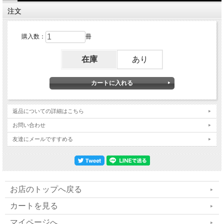
で永遠の物語
注文
／香りのデザイン研究所、パフュームデザイナ
購入数：
冊
ー＊吉武利文
在庫
あり
◆すぐに改善する人もいれば、
何らかの経過や試練を通らなくてはいけない人
もいる
返品についての詳細はこちら
／波動調整カウンセラー、数霊セラピスト＊八
お問い合わせ
住由紀
友達にメールですすめる
◆EPP REPORT みんなの絵本のおうち
／NPO法人 エモト・ピース・プロジェクト事務
お店のトップへ戻る
局長＊林 美智子
カートを見る
【連載】
マイページへ