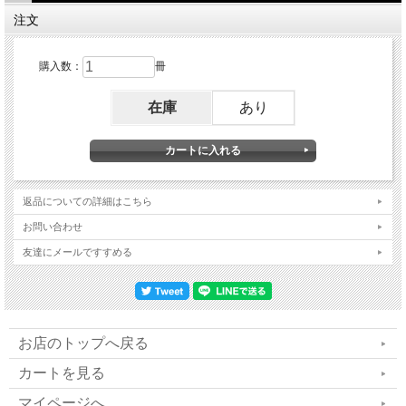
わる！
注文
／歌手・一般社団法人和音（ニギオト） 代表理
購入数：
冊
事＊物部彩花
在庫
あり
◆スペシャルトーク・前編
ホリスティック医療では、病は身体と心のズ
レ、
返品についての詳細はこちら
さらに魂とのズレを教えてくれるサインだと考
お問い合わせ
えます
友達にメールですすめる
／赤坂溜池クリニック 院長＊降矢英成
◆波動カウンセラー最前線
お店のトップへ戻る
波動測定は、その人本来の姿を呼び覚まし
カートを見る
運命を好転させる不思議な魔法
マイページへ