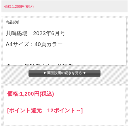
価格:1,200円(税込)
商品説明
共鳴磁場 2023年6月号
A4サイズ：40頁カラー
◆2023年世界水まつり特集
▼ 商品説明の続きを見る ▼
2023年11月11日 熊本県南阿蘇にて「世界水ま
つり」開催します！
価格:
1,200円
(税込)
／一般社団法人 世界水まつり代表＊江本博正
◆声が変われば、自分をもっと好きになれる。
[ポイント還元 12ポイント～]
呼吸が変われば、人生が好転し世界が大きく変