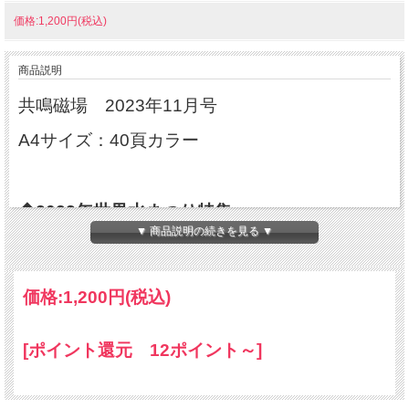
価格:1,200円(税込)
商品説明
共鳴磁場 2023年11月号
A4サイズ：40頁カラー
◆2023年世界水まつり特集
▼ 商品説明の続きを見る ▼
世界水まつり 開催直前リポート
／株式会社I.H.M代表取締役社長、合同会社オフ
価格:
1,200円
(税込)
ィスマサルエモト代表＊江本博正
◆与えれば返って来る。
[ポイント還元 12ポイント～]
信頼し分かち合えば、真の自由が待っている。