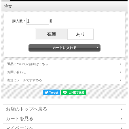
／実業家、作家＊本田 健
注文
◆EPP REPORT 沖縄での懐かしい再会、ホ
購入数：
冊
ワイト量子エネルギー
在庫
あり
／NPO法人 エモト・ピース・プロジェクト事務
局長＊林 美智子
【連載】
返品についての詳細はこちら
●ワンダフル波動ワールドin ヨーロッパ *74 ／
お問い合わせ
友達にメールですすめる
ドイツ支部 シュタイン亜希子
●Dance with Water, Pray for Love *113 ／アン
ジェラ・リサ
お店のトップへ戻る
●数霊マイスター・ヨッシーの「続・数霊の法
カートを見る
則」 *108 ／吉野内聖一郎
マイページへ