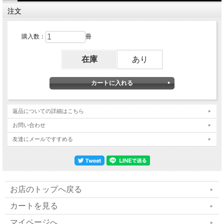
◆スペシャル対談
注文
テンセグリティとロルフィングの融合、覚醒す
購入数：
冊
る静と動のフィールド
在庫
あり
／デザイン・サイエンティスト、シナジェティ
クス研究所所長＊梶川泰司
／空間身体学研究所 田畑ロルフィング研究室＊
返品についての詳細はこちら
田畑浩良
お問い合わせ
◆波動カウンセラー最前線
友達にメールですすめる
心とからだの健康づくりサポート
数霊セラピスト＊漆原治志
お店のトップへ戻る
魂の喜ぶことに気づけば人生は大きく変わる
カートを見る
波動カウンセラー＊地蔵本 武尚
マイページへ