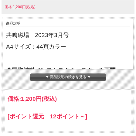
価格:1,200円(税込)
商品説明
共鳴磁場 2023年3月号
A4サイズ：44頁カラー
◆国際波動インストラクタースクール再開
▼ 商品説明の続きを見る ▼
◆スペシャルトーク
デジタル認知症を始め脳の機能向上は人生を豊
価格:
1,200円
(税込)
かにする
／ニューロコードリサーチ社創設者兼CEO＊タ
[ポイント還元 12ポイント～]
ン・ジュエル・ホイ博士