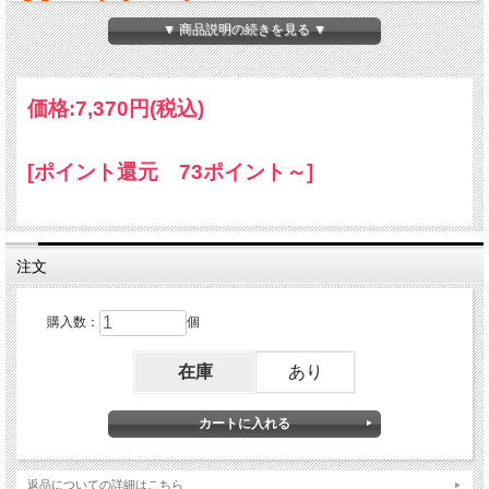
Mu（ムー）
▼ 商品説明の続きを見る ▼
5G電磁波波対策＆健やかさ
向上＆ストレスなどに
価格:
7,370円
(税込)
[ポイント還元 73ポイント～]
注文
購入数：
個
在庫
あり
返品についての詳細はこちら