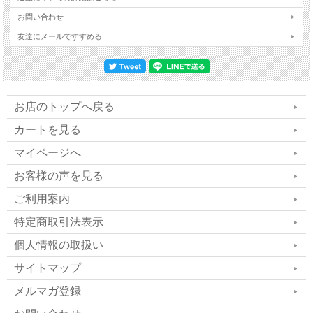
お問い合わせ
友達にメールですすめる
長時間使う家電にこそ使って
欲しい、
お店のトップへ戻る
カートを見る
「ムーコンセント」は電磁波
マイページへ
から身を守り、
お客様の声を見る
ヒーリング効果抜群の魔法の
ご利用案内
特定商取引法表示
コンセント！
個人情報の取扱い
サイトマップ
ムーコンセントは電磁波を遮断してい
メルマガ登録
るわけではありません。次元の高いエ