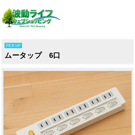
PICK UP
ムータップ 6口