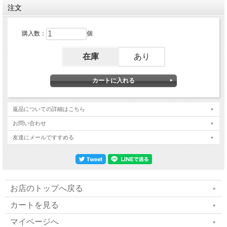
注文
長時間使う家電にこそ使って
購入数：
個
欲しい、
在庫
あり
6個口の安全・節電付「ムータ
ップ」は電磁波から身を守り
ヒーリング効果抜群の魔法の
返品についての詳細はこちら
お問い合わせ
コンセント！
友達にメールですすめる
ムータップは電磁波を遮断しているわ
けではありません。次元の高いエネル
お店のトップへ戻る
ギーの流入によって体にいい磁波に変
カートを見る
えているだけです。
マイページへ