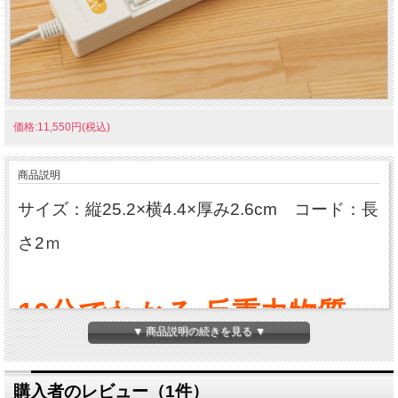
価格:11,550円(税込)
商品説明
サイズ：縦25.2×横4.4×厚み2.6cm コード：長
さ2ｍ
10分でわかる 反重力物質
▼ 商品説明の続きを見る ▼
Mu（ムー）
5G電磁波波対策＆健やかさ
購入者のレビュー（1件）