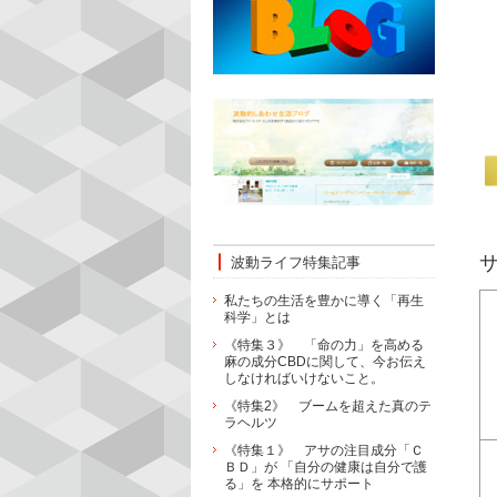
サ
波動ライフ特集記事
私たちの生活を豊かに導く「再生
科学」とは
《特集３》 「命の力」を高める
麻の成分CBDに関して、今お伝え
しなければいけないこと。
《特集2》 ブームを超えた真のテ
ラヘルツ
《特集１》 アサの注目成分「Ｃ
ＢＤ」が 「自分の健康は自分で護
る」を 本格的にサポート