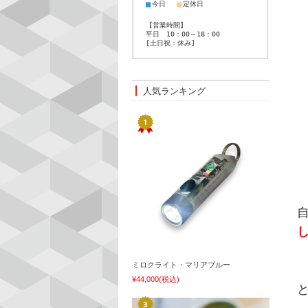
■
■
今日
定休日
【営業時間】
平日 10：00～18：00
[土日祝：休み]
人気ランキング
ミロクライト・マリアブルー
¥44,000
(税込)