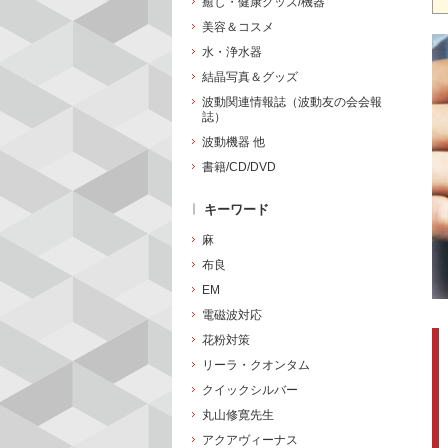
癒し・健康グッズ/機器
美容＆コスメ
水・浄水器
結晶写真＆グッズ
波動関連情報誌（波動友の会会報
誌）
波動機器 他
書籍/CD/DVD
キーワード
麻
布良
EM
電磁波対応
花粉対策
リーラ・クオンタム
クイックシルバー
丸山修寛先生
アクアヴィーナス