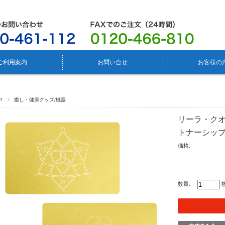
ご利用案内
お問い合せ
お客様の
P
癒し・健康グッズ/機器
リーラ・ク
トナーシッ
価格:
数量: