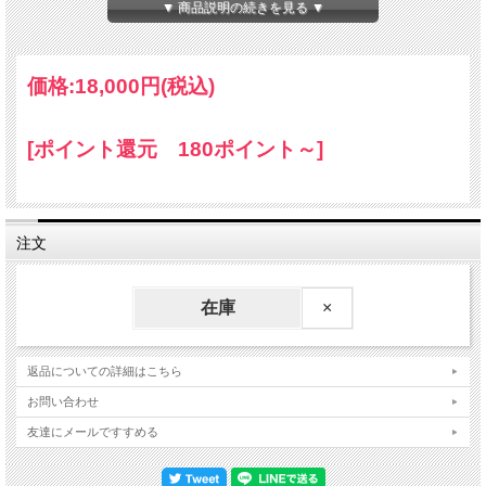
▼ 商品説明の続きを見る ▼
ル、ビタミンE
【ご利用方法】1回分目安：5ml（小さじ1杯）
価格:
18,000円
(税込)
液状なので水がなくても摂取できます。
※1瓶あたりの容量：24回分 口に含んだあと
[ポイント還元 180ポイント～]
数十秒経ってから飲み込むほうが、より製品の
力を吸収できます。薬を服用されている方や妊
注文
婦の方は、ご利用前に医師へご相談ください。
在庫
×
18分でわかるクイックシルバーサイ
返品についての詳細はこちら
エンティフィック社
お問い合わせ
友達にメールですすめる
サプリメント