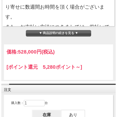
り寄せに数週間お時間を頂く場合がございま
す。
また、お支払い方法につきましては、前払いで
▼ 商品説明の続きを見る ▼
のお振込みをお願いしております。
価格:
528,000円
(税込)
仕様／クラスⅡ機器、タイプB適用部品 安全
な超定電圧 分離DC電源
[ポイント還元 5,280ポイント～]
サイズ：190×135×103mm 重量：2.8kg 入
力：100～120Vac 50/60Hz、200～240Vac
注文
50/60Hz
購入数：
台
出力：分離、整流、フィルタリング、25Vdc、
在庫
あり
5Amps