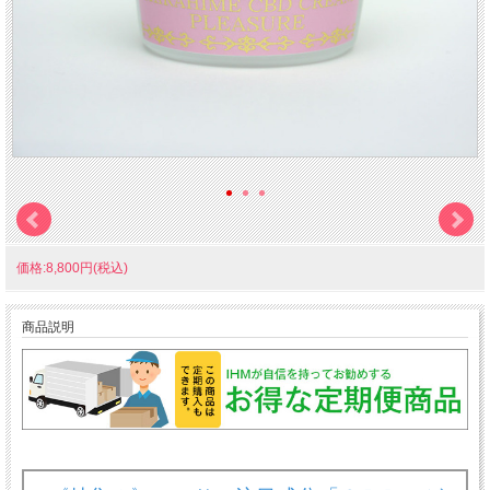
価格:8,800円(税込)
商品説明