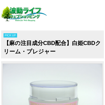
PICK UP
【麻の注目成分CBD配合】白姫CBDク
リーム・プレジャー