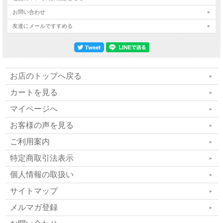
リル、グリセリン、リンゴ果実培養細胞エキ
お問い合わせ
ス、シロキクラゲ多糖体、水溶性プロテオグリ
友達にメールですすめる
カン、イタドリ根エキス、プェラリアミリフィ
カ根エキス、カッパフィカスアルバレジエキ
お店のトップへ戻る
ス、アルガニアスピノサ核油、レシチン、アサ
カートを見る
種子油、ダイズイソフラボン、ヒアルロン酸
マイページへ
Na、カッコンエキス、ペンチレングリコール、
お客様の声を見る
アメリカショウマ根エキス、ダイズ油、１．２
ご利用案内
－ヘキサンジオール、アカツメクサ花エキス、
特定商取引法表示
カラトウキ根エキス、ザクロエキス、グリチル
個人情報の取扱い
サイトマップ
リチン酸２K、ワカメエキス、ツボクサエキ
メルマガ登録
ス、オウゴンエキス、カミツレ花エキス、カン