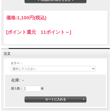
価格:
1,100円
(税込)
[ポイント還元 11ポイント～]
EPP-伝道師-林美智子女史が愛
注文
してやまない
カラー：
着るだけでエネルギーがアッ
在庫:
－
プする
購入数：
枚
EPPサポートグッズ「愛 感謝T
シャツ」がリニューアル！