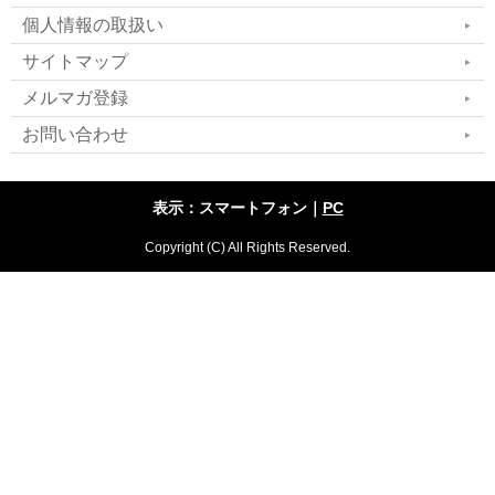
個人情報の取扱い
リラックスというのは気分でも形でもなく
サイトマップ
「状態」です。人がより心身共に、よりよく生
メルマガ登録
お問い合わせ
きられる、自分を発揮できる状態です。
それには「生理的」条件がそろってはじめて
表示：スマートフォン｜
PC
実現します。筋肉の弛緩・体温の降下・末梢皮
Copyright (C) All Rights Reserved.
膚温の上昇・血圧の降下など、真のリラックス
は、「生きるための脳」といわれる「脳幹」の
状態が整い脳波がα波優位になります。
その時、心の底から「気持ちいい」「楽だ」
と感じ、
心身の抵抗力や能力が発揮しやすい状
態
になります。