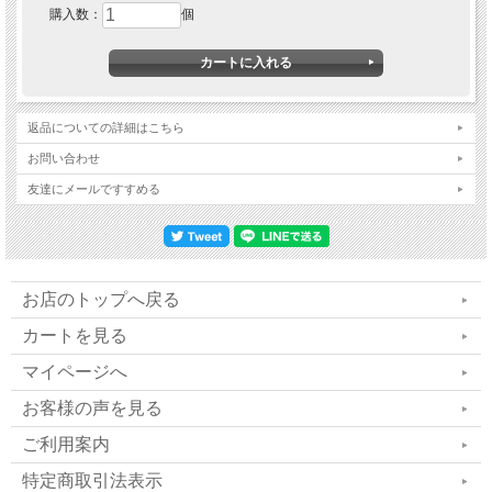
し、私たちを常に最高の状態
購入数：
個
に導いてくれる 空気サプリメ
ント「フィトンエアー」誕生
返品についての詳細はこちら
お問い合わせ
毎日、大変。仕事に子育て、悩み事は
友達にメールですすめる
尽きない…
頑張っているみなさまへ
お店のトップへ戻る
ツライとき、よく「リラックス」が必要…といわ
カートを見る
マイページへ
れます
お客様の声を見る
でも、リラックスって本当はどういうことなのか
ご利用案内
意外と分かっていないかも…?
特定商取引法表示