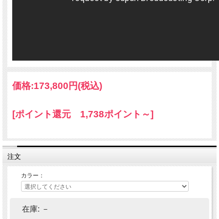
溶液カートリッジ用量 1000ml入り。
溶液カートリッジのお求めはこち
ら！
価格:
173,800円
(税込)
[ポイント還元 1,738ポイント～]
注文
カラー：
森の癒し力を生活空間に満た
在庫:
－