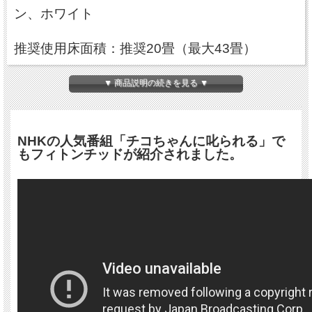
ン、ホワイト
推奨使用床面積：推奨20畳（最大43畳）
重量：3.3ｋｇ（本体重量約2.3kg、溶液1L約
▼ 商品説明の続きを見る ▼
1kg）
外形寸法：H375ｍｍ×W330mm×D157ｍｍ 日
NHKの人気番組「チコちゃんに叱られる」で
本製
もフィトンチッドが紹介されました。
電源:本体電源DC24V（AC100～240V）
50/60Hz 消費電力量:約12ｗ
溶液カートリッジ：PT-150溶液 1000ml/2本同
梱。
溶液消費量：1日8時間運転/約30日で1本消費。