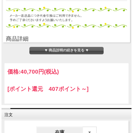
商品詳細
●口金：GX53-1（付属の変換ソケットにてE26
▼ 商品説明の続きを見る ▼
口金に対応） ●光源：近赤外線830～870nm
価格:
40,700円
(税込)
●放射照度（光源から300mm）：450μW/cm2
●質量：70g ●寿命：40,000時間 1年保証 ●
[ポイント還元 407ポイント～]
定格電圧：AC100V ●入力電流：0.06A ●消
費電力：4.5W ●周波数：50/60Hz
注文
※必ず交流電源100V(50Hz/60Hz)でご使用くだ
さい。
在庫
×