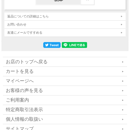
NIR850型（認知・学力・部分
返品についての詳細はこちら
お問い合わせ
痩身）／電球型対応
友達にメールですすめる
NIR850型キャビネットランプの導入をご検討
の際は、まずは基本照明として「陽光LEDシー
お店のトップへ戻る
リングライト」のご使用をおすすめしておりま
カートを見る
マイページへ
す。
お客様の声を見る
なお、一般的なブルーライトの強いLED照明
ご利用案内
と併用された場合、本来の特性を十分に活かし
特定商取引法表示
にくくなる可能性がございます。そのため、照
個人情報の取扱い
明環境を整えた上でのご使用をご検討くださ
サイトマップ