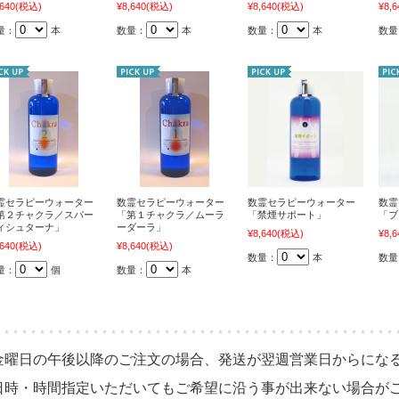
,640
(税込)
¥8,640
(税込)
¥8,640
(税込)
¥8,6
量：
本
数量：
本
数量：
本
数量
霊セラピーウォーター
数霊セラピーウォーター
数霊セラピーウォーター
数霊
第２チャクラ／スパー
「第１チャクラ／ムーラ
「禁煙サポート」
「ブ
ィシュターナ」
ーダーラ」
¥8,640
(税込)
¥8,6
,640
(税込)
¥8,640
(税込)
数量：
本
数量
量：
個
数量：
本
金曜日の午後以降のご注文の場合、発送が翌週営業日からにな
日時・時間指定いただいてもご希望に沿う事が出来ない場合が