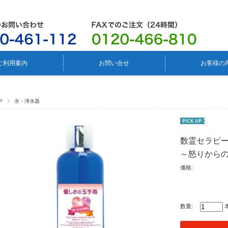
ご利用案内
お問い合せ
お客様の
P
水・浄水器
数霊セラピ
～怒りから
価格:
数量: