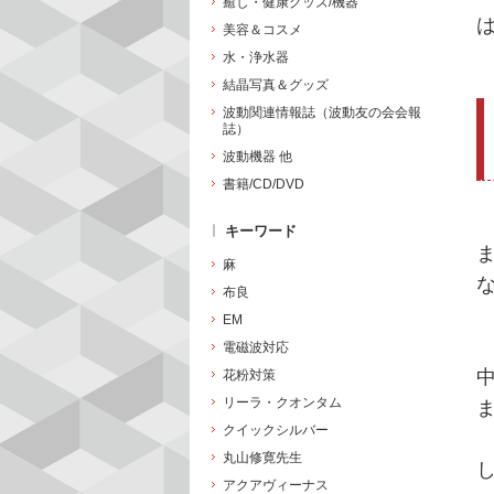
癒し・健康グッズ/機器
美容＆コスメ
水・浄水器
結晶写真＆グッズ
波動関連情報誌（波動友の会会報
誌）
波動機器 他
書籍/CD/DVD
キーワード
麻
布良
EM
電磁波対応
花粉対策
リーラ・クオンタム
クイックシルバー
丸山修寛先生
アクアヴィーナス