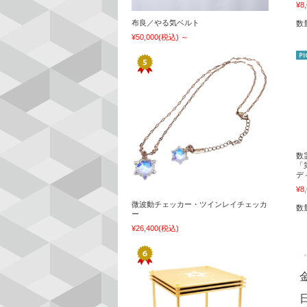
¥8
布良／やる気ベルト
数
¥50,000
(税込)
～
数
「
デ
¥8
微波動チェッカー・ツインレイチェッカ
数
ー
¥26,400
(税込)