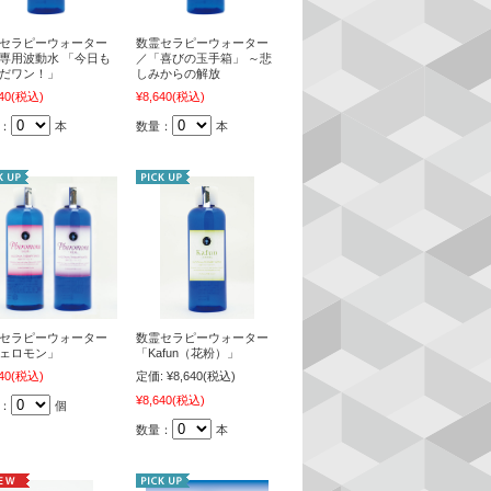
セラピーウォーター
数霊セラピーウォーター
専用波動水 「今日も
／「喜びの玉手箱」 ～悲
だワン！」
しみからの解放
40
(税込)
¥8,640
(税込)
：
本
数量：
本
セラピーウォーター
数霊セラピーウォーター
ェロモン」
「Kafun（花粉）」
40
(税込)
定価:
¥8,640
(税込)
¥8,640
(税込)
：
個
数量：
本