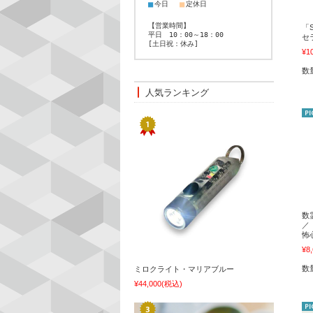
■
■
今日
定休日
【営業時間】
「
平日 10：00～18：00
セ
[土日祝：休み]
¥1
数
人気ランキング
数
／
怖
¥8
数
ミロクライト・マリアブルー
¥44,000
(税込)