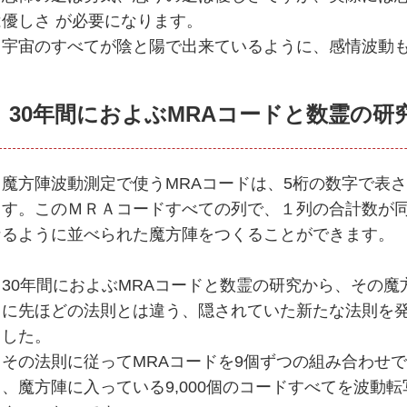
は優しさ が必要になります。
宇宙のすべてが陰と陽で出来ているように、感情波動も
30年間におよぶMRAコードと数霊の研
魔方陣波動測定で使うMRAコードは、5桁の数字で表
ます。このＭＲＡコードすべての列で、１列の合計数が
なるように並べられた魔方陣をつくることができます。
30年間におよぶMRAコードと数霊の研究から、その魔
中に先ほどの法則とは違う、隠されていた新たな法則を
ました。
その法則に従ってMRAコードを9個ずつの組み合わせ
し、魔方陣に入っている9,000個のコードすべてを波動