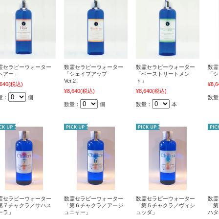
霊セラピーウォーター
数霊セラピーウォーター
数霊セラピーウォーター
数霊
ヘアー」
「シェイプアップ
「ベーストリートメン
「シ
Ver.2」
ト」
,640
(税込)
¥8,6
¥8,640
(税込)
¥8,640
(税込)
量：
個
数量
数量：
個
数量：
本
霊セラピーウォーター
数霊セラピーウォーター
数霊セラピーウォーター
数霊
第７チャクラ／サハス
「第６チャクラ／アージ
「第５チャクラ／ヴィシ
「第
ーラ」
ュニャー」
ュッダ」
ハタ