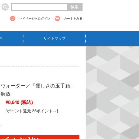
マイページへログイン
カートをみる
声
サイトマップ
ーウォーター／「優しさの玉手箱」
の解放
¥8,640
(税込)
[ポイント還元 86ポイント～]
本