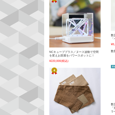
数
「
¥8
数
NCキューブプラス／ヌース波動で空間
を変えお部屋をパワースポットに！
¥220,000
(税込)
数
「
ラ