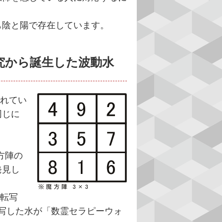
陰と陽で存在しています。
究から誕生した波動水
されてい
同じに
方陣の
発見し
で転写
転写した水が「数霊セラピーウォ