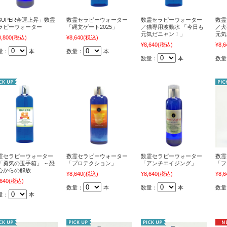
SUPER金運上昇」数霊
数霊セラピーウォーター
数霊セラピーウォーター
数霊
ラピーウォーター
「縄文ゲート2025」
／猫専用波動水 「今日も
／犬
元気だニャン！」
元気
0,800
(税込)
¥8,640
(税込)
¥8,640
(税込)
¥8,6
量：
本
数量：
本
数量：
本
数量
霊セラピーウォーター
数霊セラピーウォーター
数霊セラピーウォーター
数霊
「勇気の玉手箱」 ～恐
「プロテクション」
「アンチエイジング」
「フ
心からの解放
¥8,640
(税込)
¥8,640
(税込)
¥8,6
,640
(税込)
数量：
本
数量：
本
数量
量：
本