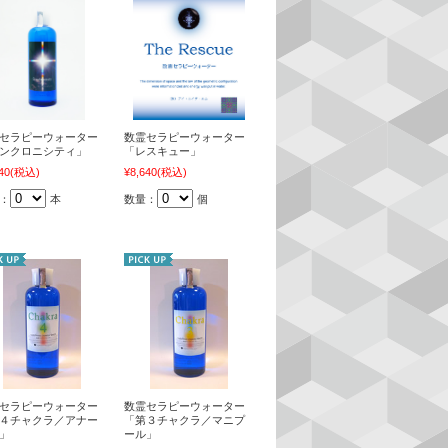
セラピーウォーター
数霊セラピーウォーター
ンクロニシティ」
「レスキュー」
40
(税込)
¥8,640
(税込)
：
本
数量：
個
セラピーウォーター
数霊セラピーウォーター
４チャクラ／アナー
「第３チャクラ／マニプ
」
ール」