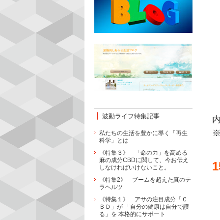
波動ライフ特集記事
私たちの生活を豊かに導く「再生
科学」とは
《特集３》 「命の力」を高める
麻の成分CBDに関して、今お伝え
しなければいけないこと。
《特集2》 ブームを超えた真のテ
ラヘルツ
《特集１》 アサの注目成分「Ｃ
ＢＤ」が 「自分の健康は自分で護
る」を 本格的にサポート