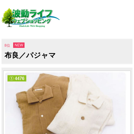
NEW
8位
布良／パジャマ