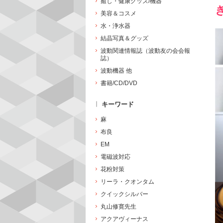
癒し・健康グッズ/機器
美容＆コスメ
水・浄水器
結晶写真＆グッズ
波動関連情報誌（波動友の会会報
誌）
波動機器 他
書籍/CD/DVD
キーワード
麻
布良
EM
電磁波対応
花粉対策
リーラ・クオンタム
クイックシルバー
丸山修寛先生
アクアヴィーナス