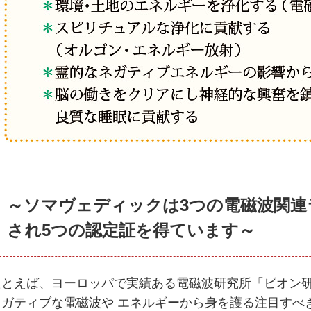
～ソマヴェディックは3つの電磁波関連
され5つの認定証を得ています～
たとえば、ヨーロッパで実績ある電磁波研究所「ビオン
ネガティブな電磁波や エネルギーから身を護る注目すべ