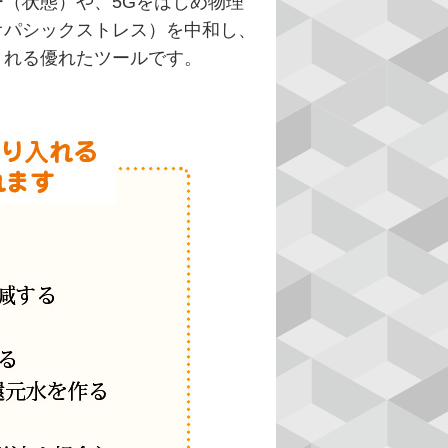
（状態）や、5Gをはじめ物理
オパシックストレス）を中和し、
くれる優れたツールです。