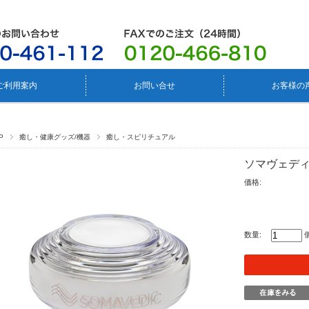
ご利用案内
お問い合せ
お客様の
P
癒し・健康グッズ/機器
癒し・スピリチュアル
ソマヴェデ
価格:
数量: