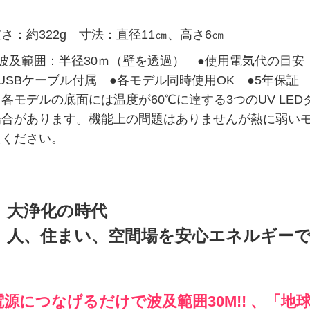
さ：約322g 寸法：直径11㎝、高さ6㎝
●波及範囲：半径30ｍ（壁を透過） ●使用電気代の目安
USBケーブル付属 ●各モデル同時使用OK ●5年保証
※各モデルの底面には温度が60℃に達する3つのUV LE
場合があります。機能上の問題はありませんが熱に弱い
えください。
大浄化の時代
人、住まい、空間場を安心エネルギー
電源につなげるだけで波及範囲30M!! 、「