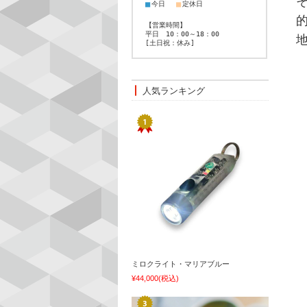
■
■
今日
定休日
【営業時間】
平日 10：00～18：00
[土日祝：休み]
人気ランキング
ミロクライト・マリアブルー
¥44,000
(税込)