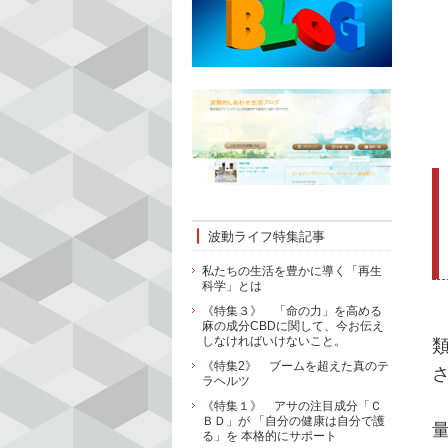
波動ライフ特集記事
私たちの生活を豊かに導く「再生
科学」とは
《特集３》 「命の力」を高める
麻の成分CBDに関して、今お伝え
しなければいけないこと。
《特集2》 ブームを超えた真のテ
ラヘルツ
《特集１》 アサの注目成分「Ｃ
ＢＤ」が 「自分の健康は自分で護
る」を 本格的にサポート