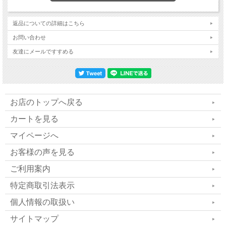
レタンホームに特殊加工した
返品についての詳細はこちら
「元気回復岩盤浴ミニパッ
お問い合わせ
ド」
友達にメールですすめる
数々の奇跡を起こし話題になった、湯治場 秋
お店のトップへ戻る
田玉川温泉の北投石と同等、あるいはそれ以上
カートを見る
のレベルの
天然鉱石から半永久的に放射し続け
マイページへ
る微量な天然ラジウム放射線と、天然鉱石から
お客様の声を見る
放出される最高レベルのマイナスイオンと遠赤
ご利用案内
外線が最大の特長
です。
特定商取引法表示
個人情報の取扱い
この天然鉱石 北投石を微細なパウダーに粉砕
サイトマップ
し、低反発ウレタンフォームに特殊加工したも