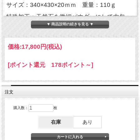
サイズ：340×430×20ｍｍ 重量：110ｇ
特殊加工：天然石を微細パウダーにして内包
▼ 商品説明の続きを見る ▼
価格:
17,800円
(税込)
[ポイント還元 178ポイント～]
横になったり、座ったりする
だけで本格プチ岩盤浴
注文
安全なホルミシス効果と大量
購入数：
枚
のマイナスイオンを放出する
在庫
あり
天然鉱石「北投石」を低反発ウ