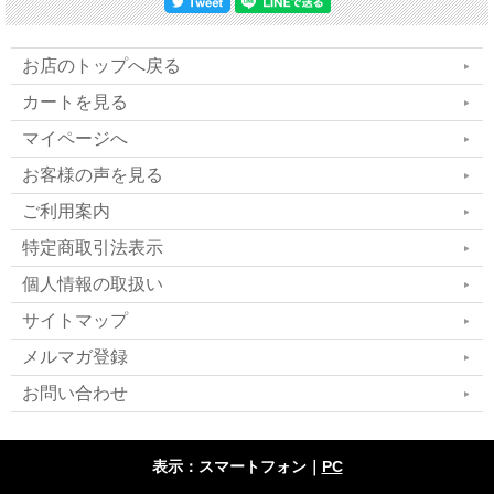
グ。ストーンセラピーのよう
お店のトップへ戻る
に置くだけで発動。かっさの
カートを見る
ように使用してもOK！
マイページへ
お客様の声を見る
ご利用案内
発売当初から、その隠れたヒーリング能力に注
特定商取引法表示
目のフォトニックフラクタルシリーズ製品。イマ
個人情報の取扱い
ジンをはじめとする従来の形状では、幅広いヒー
サイトマップ
リング応用には正直難しい部分がありました。そ
メルマガ登録
の問題をクリアし（作成の時間と手間がかなりか
お問い合わせ
かります）、さらに、5次元から来る統合波動と合
わせることで（使用する方によっては6次元まで及
表示：スマートフォン｜
PC