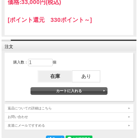
価格:
33,000円
(税込)
[ポイント還元 330ポイント～]
注文
購入数：
個
在庫
あり
約20畳の広さに波及する電磁
返品についての詳細はこちら
波対策能力に加え、使いやす
お問い合わせ
い形状と高波動共振作用をプ
友達にメールですすめる
ラスして、本格的ヒーリン