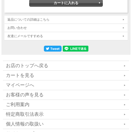
袋を取り出します。保温の出来る容器または冷
蔵庫に入れ、飲む際は体温程度の温度にしてお
返品についての詳細はこちら
飲みください。
お問い合わせ
保存方法／直射日光や高温多湿を避けて保存し
友達にメールですすめる
てください。
お店のトップへ戻る
生命力あふれる植物「宮古ビ
カートを見る
デンス・ピローサ」
マイページへ
お客様の声を見る
花粉に有効だとされる健康素材は、それぞれ
ご利用案内
のアプローチで上記の過剰反応を、穏やかにし
特定商取引法表示
てくれるのが基本的な働きであると考えてよい
個人情報の取扱い