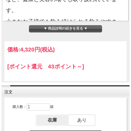
す。
小さなお子様でも飲み続けられる飲みやすさ。
▼ 商品説明の続きを見る ▼
内容量：90g（3g×30袋）原材料名：宮古ビデ
価格:
4,320円
(税込)
ンス・ピローサ、春ウコン、大麦 賞味期限２
年
[ポイント還元 43ポイント～]
開封後は湿らないよう缶などに保存し、なるべ
注文
く早くお使いください。熱湯の取り扱いには十
購入数：
箱
分ご注意ください。1 袋を1.5 ～ 1.8 リットルの
在庫
あり
水に入れて加熱し、沸騰したら約5 分煮出して